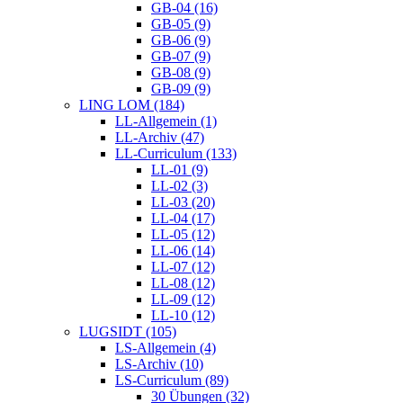
GB-04 (16)
GB-05 (9)
GB-06 (9)
GB-07 (9)
GB-08 (9)
GB-09 (9)
LING LOM (184)
LL-Allgemein (1)
LL-Archiv (47)
LL-Curriculum (133)
LL-01 (9)
LL-02 (3)
LL-03 (20)
LL-04 (17)
LL-05 (12)
LL-06 (14)
LL-07 (12)
LL-08 (12)
LL-09 (12)
LL-10 (12)
LUGSIDT (105)
LS-Allgemein (4)
LS-Archiv (10)
LS-Curriculum (89)
30 Übungen (32)