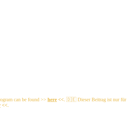
program can be found >>
here
<<
.
🇩🇪 Dieser Beitrag ist nur für
r
<<
.