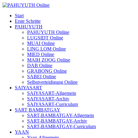
Start
Erste Schritte
PAHUYUTH
PAHUYUTH Online
LUGSIDT Online
MUAI Online
LING LOM Online
MIED Online
MAIH ZOOG Online
DAB Online
GRABONG Online
SABEI Online
Selbstverteidigung Online
SAIYASART
SAIYASART-Allgemein
SAIYASART-Archiv
SAIYASART-Curriculum
SART BAMBATGAY
SART-BAMBATGAY-Allgemein
SART-BAMBATGAY-Archiv
SART-BAMBATGAY-Curriculum
YAAN
Yaan-Allgemein