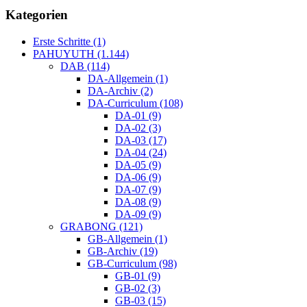
Kategorien
Erste Schritte (1)
PAHUYUTH (1.144)
DAB (114)
DA-Allgemein (1)
DA-Archiv (2)
DA-Curriculum (108)
DA-01 (9)
DA-02 (3)
DA-03 (17)
DA-04 (24)
DA-05 (9)
DA-06 (9)
DA-07 (9)
DA-08 (9)
DA-09 (9)
GRABONG (121)
GB-Allgemein (1)
GB-Archiv (19)
GB-Curriculum (98)
GB-01 (9)
GB-02 (3)
GB-03 (15)