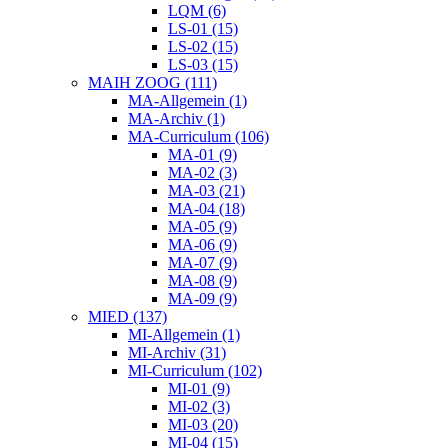
LQM (6)
LS-01 (15)
LS-02 (15)
LS-03 (15)
MAIH ZOOG (111)
MA-Allgemein (1)
MA-Archiv (1)
MA-Curriculum (106)
MA-01 (9)
MA-02 (3)
MA-03 (21)
MA-04 (18)
MA-05 (9)
MA-06 (9)
MA-07 (9)
MA-08 (9)
MA-09 (9)
MIED (137)
MI-Allgemein (1)
MI-Archiv (31)
MI-Curriculum (102)
MI-01 (9)
MI-02 (3)
MI-03 (20)
MI-04 (15)