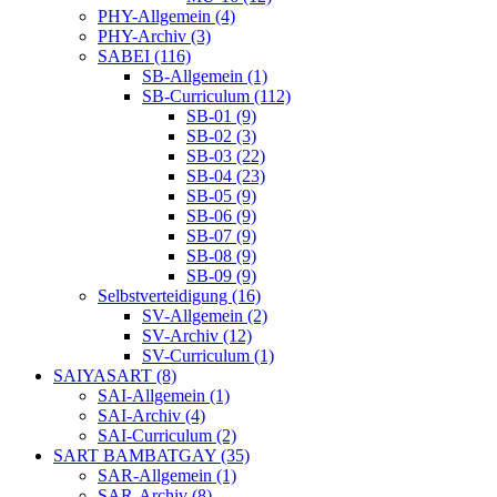
PHY-Allgemein (4)
PHY-Archiv (3)
SABEI (116)
SB-Allgemein (1)
SB-Curriculum (112)
SB-01 (9)
SB-02 (3)
SB-03 (22)
SB-04 (23)
SB-05 (9)
SB-06 (9)
SB-07 (9)
SB-08 (9)
SB-09 (9)
Selbstverteidigung (16)
SV-Allgemein (2)
SV-Archiv (12)
SV-Curriculum (1)
SAIYASART (8)
SAI-Allgemein (1)
SAI-Archiv (4)
SAI-Curriculum (2)
SART BAMBATGAY (35)
SAR-Allgemein (1)
SAR-Archiv (8)