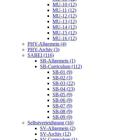
MU-10 (12)
MU-11 (12)
MU-12 (12)
MU-13 (12)
MU-14 (12)
MU-15 (12)
MU-16 (12)
PHY-Allgemein (4)
PHY-Archiv (3)
SABEI (116)
SB-Allgemein (1)
SB-Curriculum (112)
SB-01 (9)
SB-02 (3)
SB-03 (22)
SB-04 (23)
SB-05 (9)
SB-06 (9)
SB-07 (9)
SB-08 (9)
SB-09 (9)
Selbstverteidigung (16)
SV-Allgemein (2)
SV-Archiv (12)
SV-Curriculum (1)