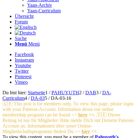
Yaan-Archiv
Yaan-Curriculum
Übersicht
Forum
Suche
Menü
Menü
Facebook
Instagram
Youtube
Twitter
Pinterest
Vimeo
Du bist hier:
Startseite
1
/
PAHUYUTH
2
/
DAB
3
/
DA-
Curriculum
4
/
DA-03
5
/
DA-03-16
🇬🇧 This post is for members only. To view this page, please login
with your Patreon-Account.
Information about our online
membership program can be found >>
here
<<
.
🇩🇪 Dieser
Beitrag ist nur für Mitglieder. Bitte melde Dich mit Deinem Patreon-
Account an.
Informationen über unser Online-
Mitgliedschaftsprogramm findest Du >>
hier
<<
.
To view this content, you must be a member of
Pahuyuth's