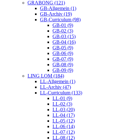
GRABONG (121)
GB-Allgemein (1)
GB-Archiv (19)
GB-Curriculum (98)
GB-01 (9)
GB-02 (3)
GB-03 (15)
GB-04 (16)
GB-05 (9)
GB-06 (9)
GB-07 (9)
GB-08 (9)
GB-09 (9)
LING LOM (184)
LL-Allgemein (1)
LL-Archiv (47)
LL-Curriculum (133)
LL-01 (9)
LL-02 (3)
LL-03 (20)
LL-04 (17)
LL-05 (12)
LL-06 (14)
LL-07 (12)
LL-08 (12)