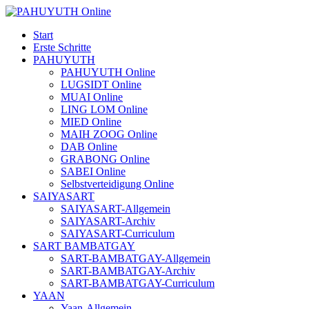
Start
Erste Schritte
PAHUYUTH
PAHUYUTH Online
LUGSIDT Online
MUAI Online
LING LOM Online
MIED Online
MAIH ZOOG Online
DAB Online
GRABONG Online
SABEI Online
Selbstverteidigung Online
SAIYASART
SAIYASART-Allgemein
SAIYASART-Archiv
SAIYASART-Curriculum
SART BAMBATGAY
SART-BAMBATGAY-Allgemein
SART-BAMBATGAY-Archiv
SART-BAMBATGAY-Curriculum
YAAN
Yaan-Allgemein