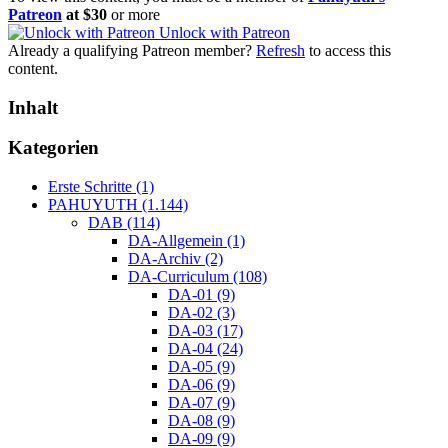
Patreon
at $30
or more
Unlock with Patreon
Already a qualifying Patreon member?
Refresh
to access this
content.
Inhalt
Kategorien
Erste Schritte (1)
PAHUYUTH (1.144)
DAB (114)
DA-Allgemein (1)
DA-Archiv (2)
DA-Curriculum (108)
DA-01 (9)
DA-02 (3)
DA-03 (17)
DA-04 (24)
DA-05 (9)
DA-06 (9)
DA-07 (9)
DA-08 (9)
DA-09 (9)