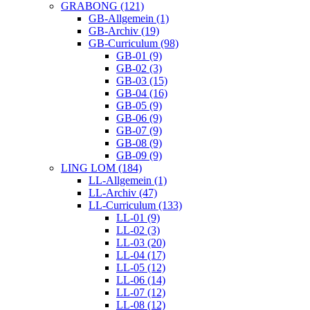
GRABONG (121)
GB-Allgemein (1)
GB-Archiv (19)
GB-Curriculum (98)
GB-01 (9)
GB-02 (3)
GB-03 (15)
GB-04 (16)
GB-05 (9)
GB-06 (9)
GB-07 (9)
GB-08 (9)
GB-09 (9)
LING LOM (184)
LL-Allgemein (1)
LL-Archiv (47)
LL-Curriculum (133)
LL-01 (9)
LL-02 (3)
LL-03 (20)
LL-04 (17)
LL-05 (12)
LL-06 (14)
LL-07 (12)
LL-08 (12)