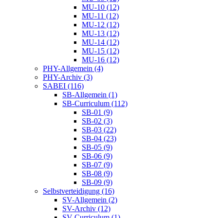
MU-10 (12)
MU-11 (12)
MU-12 (12)
MU-13 (12)
MU-14 (12)
MU-15 (12)
MU-16 (12)
PHY-Allgemein (4)
PHY-Archiv (3)
SABEI (116)
SB-Allgemein (1)
SB-Curriculum (112)
SB-01 (9)
SB-02 (3)
SB-03 (22)
SB-04 (23)
SB-05 (9)
SB-06 (9)
SB-07 (9)
SB-08 (9)
SB-09 (9)
Selbstverteidigung (16)
SV-Allgemein (2)
SV-Archiv (12)
SV-Curriculum (1)