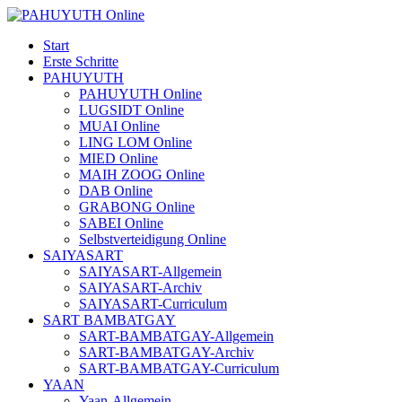
Start
Erste Schritte
PAHUYUTH
PAHUYUTH Online
LUGSIDT Online
MUAI Online
LING LOM Online
MIED Online
MAIH ZOOG Online
DAB Online
GRABONG Online
SABEI Online
Selbstverteidigung Online
SAIYASART
SAIYASART-Allgemein
SAIYASART-Archiv
SAIYASART-Curriculum
SART BAMBATGAY
SART-BAMBATGAY-Allgemein
SART-BAMBATGAY-Archiv
SART-BAMBATGAY-Curriculum
YAAN
Yaan-Allgemein